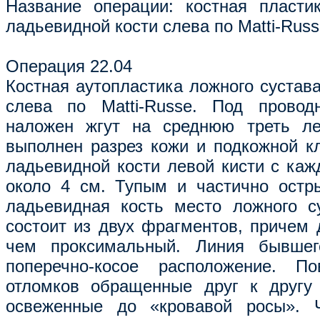
Название операции: костная пласти
ладьевидной кости слева по Matti-Rus
Операция 22.04
Костная аутопластика ложного сустав
слева по Matti-Russe. Под проводн
наложен жгут на среднюю треть ле
выполнен разрез кожи и подкожной кл
ладьевидной кости левой кисти с каж
около 4 см. Тупым и частично остр
ладьевидная кость место ложного с
состоит из двух фрагментов, причем
чем проксимальный. Линия бывшег
поперечно-косое расположение. По
отломков обращенные друг к другу
освеженные до «кровавой росы». 