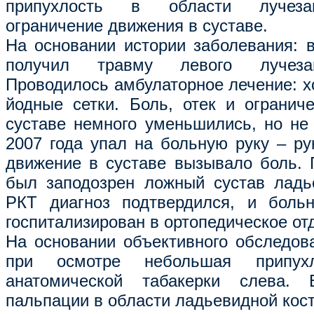
припухлость в области лучезап
ограничение движения в суставе.
На основании истории заболевания: в
получил травму левого лучезап
Проводилось амбулаторное лечение: х
йодные сетки. Боль, отек и огранич
суставе немного уменьшились, но не
2007 года упал на больную руку – ру
движение в суставе вызывало боль. 
был заподозрен ложный сустав ладь
РКТ диагноз подтвердился, и больн
госпитализирован в ортопедическое от
На основании объективного обследован
при осмотре небольшая припух
анатомической табакерки слева. 
пальпации в области ладьевидной кост