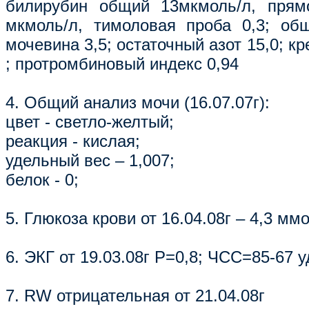
билирубин общий 13мкмоль/л, прям
мкмоль/л, тимоловая проба 0,3; общ
мочевина 3,5; остаточный азот 15,0; кр
; протромбиновый индекс 0,94
4. Общий анализ мочи (16.07.07г):
цвет - светло-желтый;
реакция - кислая;
удельный вес – 1,007;
белок - 0;
5. Глюкоза крови от 16.04.08г – 4,3 ммо
6. ЭКГ от 19.03.08г P=0,8; ЧСС=85-67 у
7. RW отрицательная от 21.04.08г