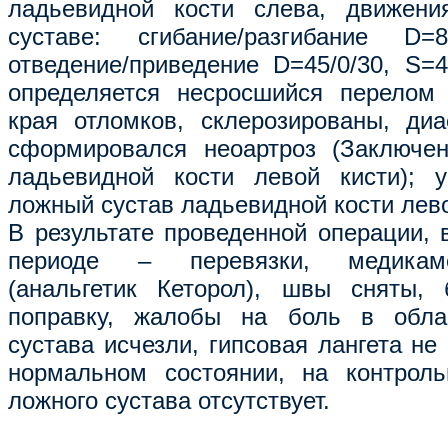
ладьевидной кости слева, движени
суставе: сгибание/разгибание D=80
отведение/приведение D=45/0/30, S=4
определяется несросшийся перелом 
края отломков, склерозированы, диа
сформировался неоартроз (Заключен
ладьевидной кости левой кисти); у
ложный сустав ладьевидной кости лево
В результате проведенной операции, 
периоде – перевязки, медикаме
(анальгетик Кеторол), швы сняты,
поправку, жалобы на боль в облас
сустава исчезли, гипсовая лангета не
нормальном состоянии, на контрол
ложного сустава отсутствует.