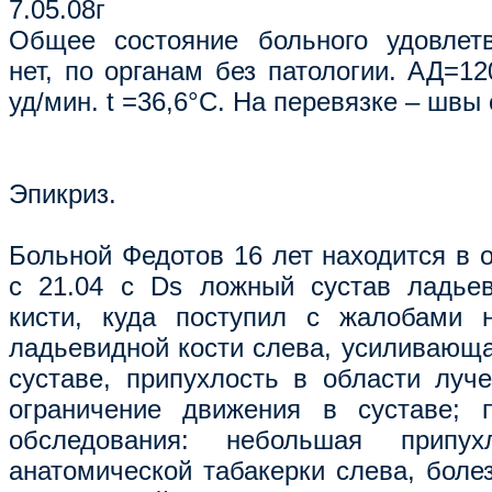
7.05.08г
Общее состояние больного удовлетв
нет, по органам без патологии. АД=12
уд/мин. t =36,6°С. На перевязке – швы
Эпикриз.
Больной Федотов 16 лет находится в 
с 21.04 с Ds ложный сустав ладьев
кисти, куда поступил с жалобами 
ладьевидной кости слева, усиливающа
суставе, припухлость в области луче
ограничение движения в суставе; п
обследования: небольшая припу
анатомической табакерки слева, боле