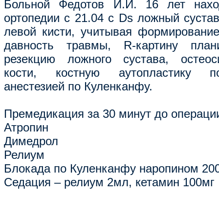
Больной Федотов И.И. 16 лет нахо
ортопедии с 21.04 с Ds ложный суста
левой кисти, учитывая формирование
давность травмы, R-картину план
резекцию ложного сустава, остеос
кости, костную аутопластику п
анестезией по Куленканфу.
Премедикация за 30 минут до операци
Атропин
Димедрол
Релиум
Блокада по Куленканфу наропином 200
Седация – релиум 2мл, кетамин 100мг