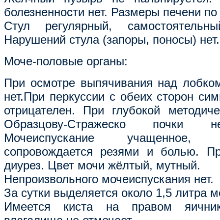
болезненности нет. Размеры печени по 
Стул регулярный, самостоятельн
Нарушений стула (запоры, поносы) нет.
Моче-половые органы:
При осмотре выпячивания над лобком
нет.При перкуссии с обеих сторон си
отрицателен. При глубокой методич
Образцову-Стражеско почки н
Мочеиспускание учащенное,
сопровождается резями и болью. Пр
диурез. Цвет мочи жёлтый, мутный.
Непроизвольного мочеиспускания нет.
За сутки выделяется около 1,5 литра м
Имеется киста на правом яични