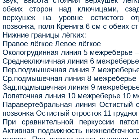
звук, высота стояния верхушек лёг
обеих сторон над ключицами, сза
верхушек на уровне остистого от
позвонка, поля Кренига 6 см с обеих ст
Нижние границы лёгких:
Правое лёгкое Левое лёгкое
Окологрудинная линия 5 межреберье –
Среднеключичная линия 6 межреберье
Пер.подмышечная линия 7 межреберь
Ср.подмышечная линия 8 межреберье
Зад.подмышечная линия 9 межреберье
Лопаточная линия 10 межреберье 10 
Паравертебральная линия Остистый от
позвонка Остистый отросток 11 грудно
При сравнительной перкуссии патол
Активная подвижность нижнелёгочного