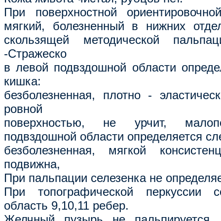
При поверхностной ориентировочно
мягкий, болезненный в нижних отде
скользящей методической пальпа
-Стражеско
в левой подвздошной области опреде
кишка:
безболезненная, плотно - эластическ
ровной
поверхностью, не урчит, малоп
подвздошной области определяется сл
безболезненная, мягкой консистенц
подвижна,
При пальпации селезенка не определяе
При топографической перкуссии с
область 9,10,11 ребер.
Желчный пузырь не пальпируется.