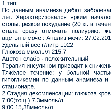
1 тип:
По данным анамнеза дебют заболева
лет. Характеризовался ярким начало
стопы, резкое похудание (20 кг. в тече
стала сразу отмечать полиурию, жа
ацетон в моче : Анализ мочи: 27.02.20
Удельный вес г/литр 1022
Глюкоза ммоль/л 215,7
Ацетон слабо - положительный
Терапия инсулином приводит к снижени
Тяжёлое течение: у больной часты
гипогликемии по данным анамнеза и
стационаре.
2 Стадия декомпенсации: глюкоза крови
7:00(тощ.) 7,3ммоль/л
9:00 15,38ммоль/л