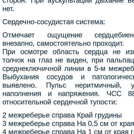
сторон. При аускультации дыхание ве
нет.
Сердечно-сосудистая система:
Отмечает ощущение сердцебиен
внезапно, самостоятельно проходит.
При осмотре область сердца не из
толчок на глаз не виден, при пальпа
среднеключичной линии в 5-м межребе
Выбухания сосудов и патологичес
выявлено. Пульс неритмичный, уд
наполнения и напряжения. ЧСС 88
относительной сердечной тупости:
2 межреберье справа Край грудины
3 межреберье справа На 0,5 см от кра
4 межреберье справа На 1 см от края 