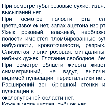
При осмотре губы розовые,сухие, изъя
высыпаний нет.
При осмотре полости рта сли
цвета,язвочек нет, запах ацетона изо рт
Яэык розовый, влажный, необлож
полости имеются пломбированные зу
набухлости, кровоточивости, разрых
Слизистая глотки розовая, миндалины
небных дужек. Глотание свободное, бе
При осмотре области живота живо
симметричный, не вздут, выпячив
видимой пульсации, перистальтики нет
Расширений вен брюшной стенки и
пульсации в
околопупочной области нет.
Кожа живота чистая, рубцов нет.