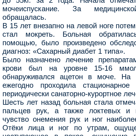
до 55кг. за 2 года. Начала отмеча
мочеиспускание. За медицинс
обращалась.
В 15 лет внезапно на левой ноге поте
стал мокреть. Больная обратилас
помощью, было произведено обследо
диагноз: «Сахарный диабет 1 типа».
Было назначено лечение препаратам
крови был на уровне 15-16 ммоль
обнаруживался ацетон в моче. На 
ежегодно проходила стационарное
периодически санаторно-курортное леч
Шесть лет назад больная стала отмеч
пальцев рук, а также локтевых и к
чувство онемения рук и ног наиболе
Отёки лица и ног по утрам, ощуще