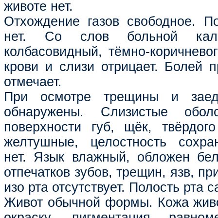
животе нет.
Отхождение газов свободное. П
нет. Со слов больной кал
колбасовидный, тёмно-коричневог
крови и слизи отрицает. Болей 
отмечает.
При осмотре трещины и зае
обнаружены. Слизистые оболо
поверхности губ, щёк, твёрдог
желтушные, целостность сохра
нет. Язык влажный, обложен бе
отпечатков зубов, трещин, язв, пр
изо рта отсутствует. Полость рта 
Живот обычной формы. Кожа жив
окраску, пигментация равном