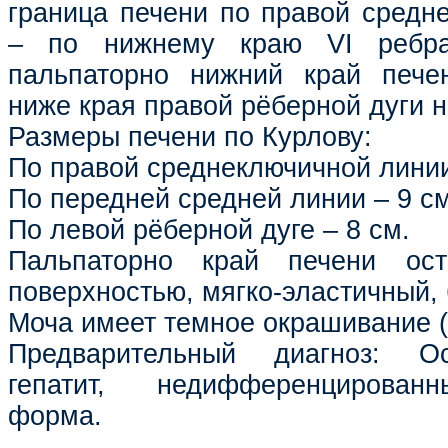
граница печени по правой средн
– по нижнему краю VI ребра
пальпаторно нижний край печен
ниже края правой рёберной дуги на
Размеры печени по Курлову:
По правой среднеключичной линии
По передней средней линии – 9 см
По левой рёберной дуге – 8 см.
Пальпаторно край печени ост
поверхностью, мягко-эластичный,
Моча имеет темное окрашивание (
Предварительный диагноз: О
гепатит, недифференцирован
форма.