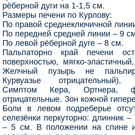
рёберной дуги на 1-1,5 см.
Размеры печени по Курлову:
По правой среднеключичной линии
По передней средней линии – 9 см
По левой рёберной дуге – 8 см.
Пальпаторно край печени ост
поверхностью, мягко-эластичный,
Желчный пузырь не пальпир
Курвуазье отрицательный), б
Симптом Кера, Ортнера, фр
отрицательные. Зон кожной гипере
Боли в левом подреберье отсут
селезёнки перкуторно: длинник – 
– 5 см. В положении на спине 