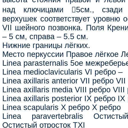
над ключицами 5см., сзади 
верхушек соответствует уровню о
VII шейного позвонка. Поля Крен
– 5 см, справа – 5.5 см.
Нижние границы лёгких.
Место перкуссии Правое лёгкое Л
Linea parasternalis 5ое межреберь
Linea medioclavicularis VI ребро –
Linea axillaris anterior VII ребро VI
Linea axillaris media VIII ребро VII
Linea axillaris posterior IX ребро I
Linea scapularis X ребро X ребро
Linea paravertebralis Остист
Остистый отросток TXI