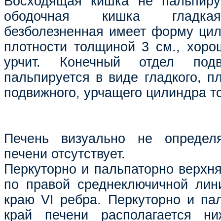
Восходящая кишка не пальпируе
ободочная кишка гладкая
безболезненная имеет форму ци
плотности толщиной 3 см., хор
урчит. Конечный отдел под
пальпируется в виде гладкого, п
подвижного, урчащего цилиндра т
Печень визуально не определя
печени отсутствует.
Перкуторно и пальпаторно верхня
по правой среднеключичной лин
краю VI ребра. Перкуторно и па
край печени располагается н