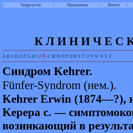
●
●
●
●
Surgerycom
Программы
Книги
К Л И
Н
И
Ч
Е
С
K
A
B
C
D
E
F
G
H
I
J
L
M
N
O
P
Q
R
S
T
U
V
W
X
Y
Z
Синдром
Kehrer
.
Fünfer-Syndrom
(нем.).
Kehrer Erwin
(1874—?), 
K
е
pepa
с. — симптомоко
возникающий в результа