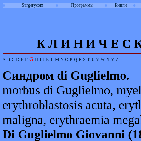
●
●
●
●
Surgerycom
Программы
Книги
К Л И
Н
И
Ч
Е
С
G
A
B
C
D
E
F
H
I
J
K
L
M
N
O
P
Q
R
S
T
U
V
W
X
Y
Z
Синдром
di
Guglielmo
.
morbus di Guglielmo
,
myel
erythroblastosis acuta
,
eryt
maligna
,
erythraemia megal
Di
Guglielmo
Giovanni
(1