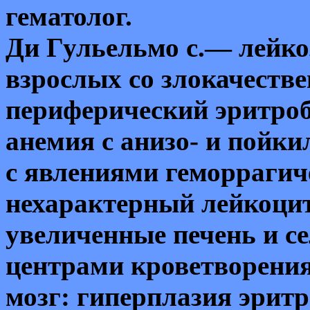
гематолог.
Ди Гульельмо с.— лейко
взрослых со злокачест
периферический эритроб
анемия с анизо- и пойк
с явлениями геморрагиче
нехарактерный лейкоцит
увеличенные печень и с
центрами кроветворения
мозг: гиперплазия эритр