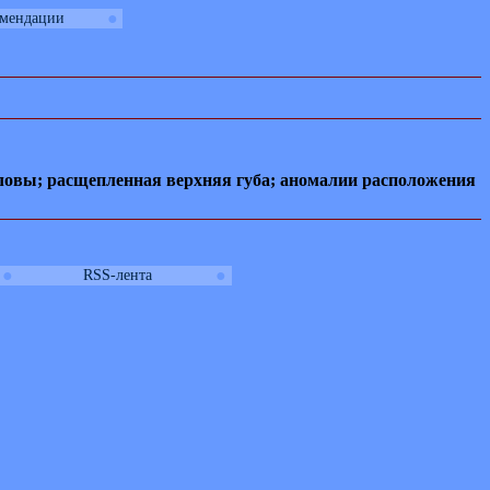
●
омендации
оловы; расщепленная верхняя губа; аномалии расположения
●
●
RSS-лента