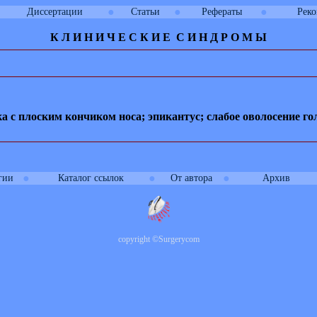
●
●
●
Диссертации
Статьи
Рефераты
Рек
К Л И
Н
И
Ч
Е
С
К
И
Е
С
И
Н Д Р О М Ы
 с плоским кончиком носа; эпикантус; слабое оволосение г
●
●
●
гии
Каталог ссылок
От автора
Архив
copyright
©
Surgerycom