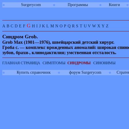
●
●
●
●
Surgerycom
Программы
Книги
G
A
B
C
D
E
F
H
I
J
K
L
M
N
O
P
Q
R
S
T
U
V
W
X
Y
Z
Синдром
Grob.
Grob
Max
(1901—1976), швейцарский детский хирург.
Гроба с. — комплекс врожденных аномалий: широкая спинка
зубов, брахи-, клинодактилия; умственная отсталость.
ГЛАВНАЯ СТРАНИЦА
СИМПТОМЫ
СИНДРОМЫ
СИНОНИМЫ
●
●
●
Купить справочник
форум Surgerycom
Страте