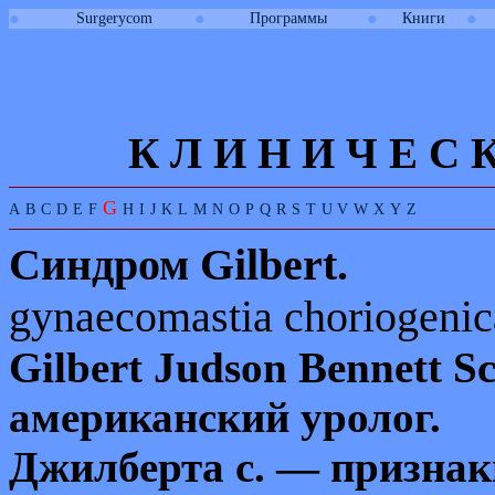
●
●
●
●
Surgerycom
Программы
Книги
К Л И
Н
И
Ч
Е
С
G
A
B
C
D
E
F
H
I
J
K
L
M
N
O
P
Q
R
S
T
U
V
W
X
Y
Z
Синдром
Gilbert.
gynaecomastia choriogenic
Gilbert Judson
Bennett
Sc
американский уролог.
Джилберта с. — признак