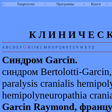
●
●
●
●
Surgerycom
Программы
Книги
К Л И
Н
И
Ч
Е
С
G
A
B
C
D
E
F
H
I
J
K
L
M
N
O
P
Q
R
S
T
U
V
W
X
Y
Z
Синдром
Garcin.
синдром
Bertolotti-Garcin
paralysis cranialis hemipol
hemipolyneuropathia crania
Garcin
Raymond
, франц