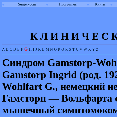
●
●
●
●
Surgerycom
Программы
Книги
К Л И
Н
И
Ч
Е
С
G
A
B
C
D
E
F
H
I
J
K
L
M
N
O
P
Q
R
S
T
U
V
W
X
Y
Z
Синдром
Gamstorp-
Wohl
Gamstorp Ingrid
(род. 1
Wohlfart G.,
немецкий не
Гамсторп — Вольфарта с
мышечный симптомокомп