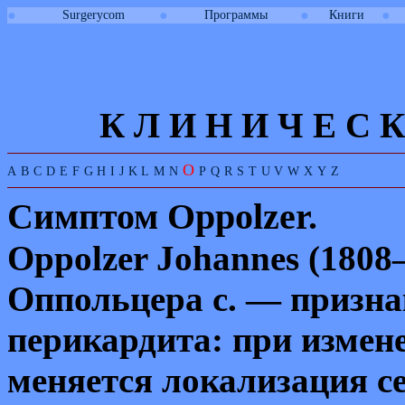
●
●
●
●
Surgerycom
Программы
Книги
К Л И
Н
И
Ч
Е
С
К
O
A
B
C
D
E
F
G
H
I
J
K
L
M
N
P
Q
R
S
T
U
V
W
X
Y
Z
Симптом
Oppolzer.
Oppolzer Johannes
(1808
Оппольцера с. — призн
перикардита: при
измен
меняется локализация се