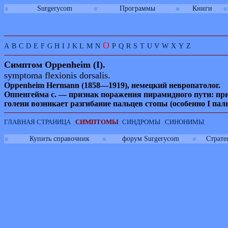
●
●
●
●
Surgerycom
Программы
Книги
O
A
B
C
D
E
F
G
H
I
J
K
L
M
N
P
Q
R
S
T
U
V
W
X
Y
Z
Симптом
Oppenheim
(I).
symptoma flexionis dorsalis.
Oppenheim Hermann
(1858—1919), немецкий невропатолог.
Оппенгейма с. — признак поражения пирамидного пути: пр
голени возникает разгибание пальцев стопы (особенно
I
паль
ГЛАВНАЯ СТРАНИЦА
СИМПТОМЫ
СИНДРОМЫ
СИНОНИМЫ
●
●
●
Купить справочник
форум Surgerycom
Страте