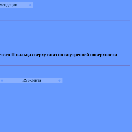
●
омендации
утого
II
пальца сверху вниз по внутренней поверхности
●
●
RSS-лента