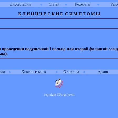
●
●
●
Диссертации
Статьи
Рефераты
Рек
К Л И
Н
И
Ч
Е
С
К
И
Е
С
И
М
П
Т
О
М
Ы
и
проведении подушечкой
I
пальца или второй фалангой согн
ца).
●
●
●
гии
Каталог ссылок
От автора
Архив
copyright
©
Surgerycom