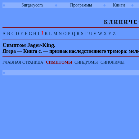
●
●
●
●
Surgerycom
Программы
Книги
К Л И
Н
И
Ч
Е
J
A
B
C
D
E
F
G
H
I
K
L
M
N
O
P
Q
R
S
T
U
V
W
X
Y
Z
Симптом
Jager-
King
.
Ягера — Кинга с. — признак наследственного тремора: мел
ГЛАВНАЯ СТРАНИЦА
СИМПТОМЫ
СИНДРОМЫ
СИНОНИМЫ
●