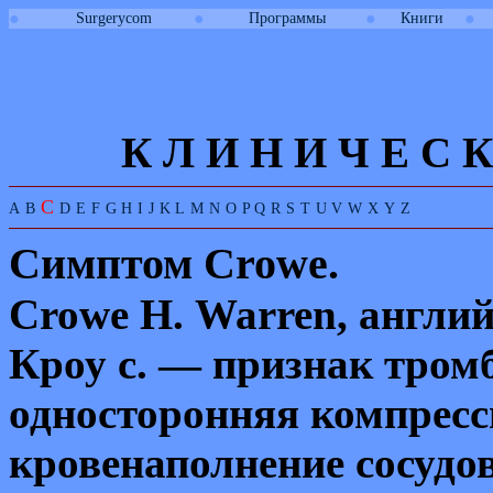
●
●
●
●
Surgerycom
Программы
Книги
К Л И
Н
И
Ч
Е
С
К
C
A
B
D
E
F
G
H
I
J
K
L
M
N
O
P
Q
R
S
T
U
V
W
X
Y
Z
Симптом
Crowe
.
Crowe H
.
Warren
, англи
Кроу с. — признак тром
односторонняя компресс
кровенаполнение сосудов