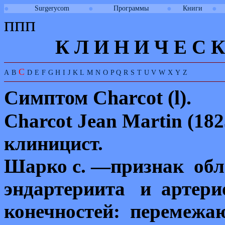
●
●
●
●
Surgerycom
Программы
Книги
ппп
К
Л
И
Н
И
Ч
Е
С
К
C
A
B
D
E
F
G
H
I
J
K
L
M
N
O
P
Q
R
S
T
U
V
W
X
Y
Z
Симптом
Charcot (l).
Charcot Jean Martin
(18
клиницист.
Шарко с. —признак об
эндартериита и артери
конечностей: перемежа