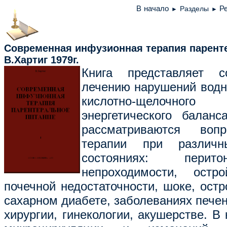
В начало
Разделы
Р
►
►
Современная инфузионная терапия пар
В.Хартиг 1979
г.
Книга представляет 
лечению нарушений водног
кислотно-щелочног
энергетического балан
рассматриваются воп
терапии при различны
состояниях: перит
непроходимости, остр
почечной недостаточности, шоке, остр
сахарном диабете, заболеваниях печен
хирургии, гинекологии, акушерстве. В