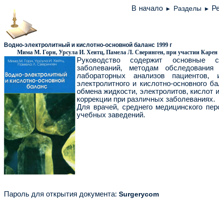
В начало
Разделы
Р
►
►
Водно-электролитный и кислотно-основной баланс
1999
г
Мима М. Горн, Урсула И. Хеитц, Памела Л. Сверинген, при участии Карен 
Руководство содержит основные с
заболеваний, методам обследования 
лабораторных анализов пациентов, 
электролитного и кислотно-основного б
обмена жидкости, электролитов, кислот 
коррекции при различных заболеваниях.
Для врачей, среднего медицинского пер
учебных заведений.
Пароль для открытия документа
:
Surgerycom