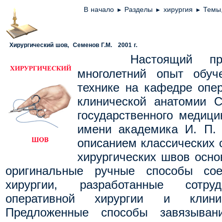
В начало
Разделы
хирургия
Темы,
►
►
►
Хирургический шов, Семенов Г.М. 2001 г.
Настоящий пр
многолетний опыт обуч
технике на кафедре опер
клинической анатомии Са
государственного медици
имени академика И. П.
описанием классических 
хирургических швов осно
оригинальные ручные способы со
хирургии, разработанные сотру
оперативной хирургии и клинич
Предложенные способы завязыван